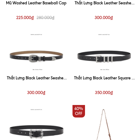
Mũ Washed Leather Baseball Cap
Thắt Lưng Black Leather Seashell
Pattern Buckle Belt 2.5cm
225.000₫
300.000₫
280.000₫
Thắt Lưng Black Leather Seashell
Thắt Lưng Black Leather Square 3
Buckle Belt 2.5 cm
Striped Metal Belt 3cm
300.000₫
350.000₫
40%
OFF