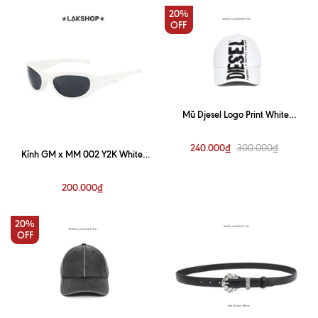
20%
OFF
Mũ Djesel Logo Print White
Baseball Cap
240.000₫
300.000₫
Kính GM x MM 002 Y2K White
Sunglasses
200.000₫
20%
OFF