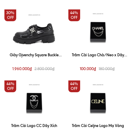
30%
44%
OFF
OFF
Giày Gjvenchy Square Buckle
Trâm Cài Logo Chà/Neo x Dây
Derby Shoes in Black css3
Xích
1.960.000₫
100.000₫
2.800.000₫
180.000₫
44%
44%
OFF
OFF
Trâm Cài Logo CC Dây Xích
Trâm Cài Celjne Logo Mạ Vàng