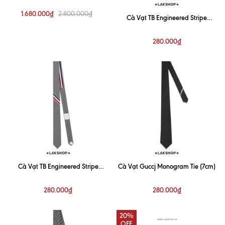
1.680.000₫
2.800.000₫
Cà Vạt TB Engineered Stripe
Necktie in Black
280.000₫
Cà Vạt TB Engineered Stripe
Cà Vạt Guccj Monogram Tie (7cm)
Necktie in Grey
280.000₫
280.000₫
20%
OFF