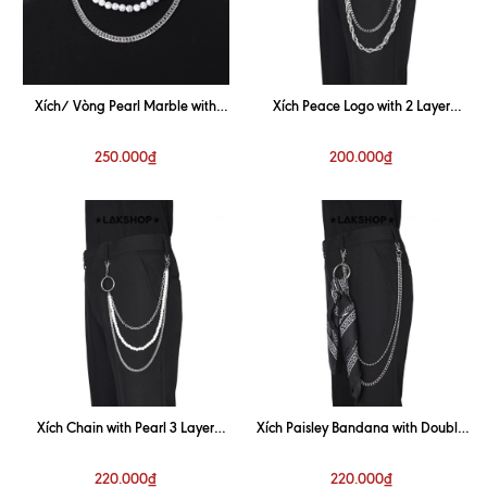
Xích/ Vòng Pearl Marble with
Xích Peace Logo with 2 Layer
Chain 2 Layer Keychain
Keychain
250.000₫
200.000₫
Xích Chain with Pearl 3 Layer
Xích Paisley Bandana with Double
Keychain
Layer Metal Keychain
220.000₫
220.000₫