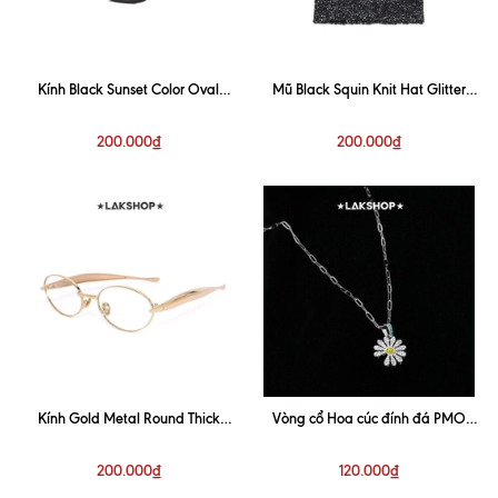
Kính Black Sunset Color Oval
Mũ Black Squin Knit Hat Glitter
Sunglasses
Beanie
200.000₫
200.000₫
Kính Gold Metal Round Thick
Vòng cổ Hoa cúc đính đá PMO
Frame Glasses
Diamond with Pavé Pendant
200.000₫
120.000₫