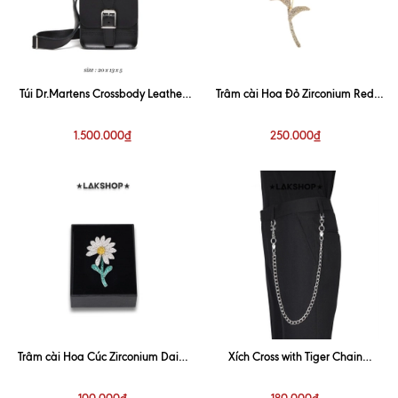
Túi Dr.Martens Crossbody Leather
Trâm cài Hoa Đỏ Zirconium Red
Satchel Bag (Chính Hãng)
Rose Brooch
1.500.000₫
250.000₫
Trâm cài Hoa Cúc Zirconium Daisy
Xích Cross with Tiger Chain
Brooch Silver (Bản 7cm)
Keychain
100.000₫
180.000₫