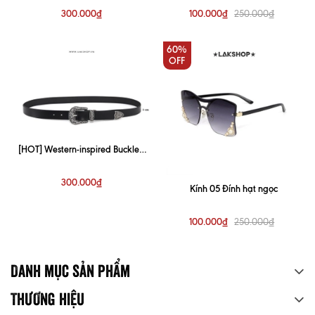
300.000₫
100.000₫
250.000₫
60%
OFF
[HOT] Western-inspired Buckled
Leather Belt (3cm)
300.000₫
Kính 05 Đính hạt ngọc
100.000₫
250.000₫
Danh mục sản phẩm
Thương hiệu