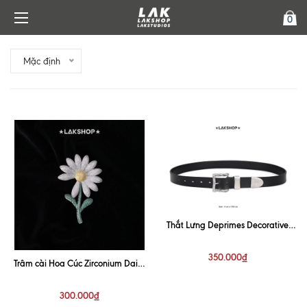
0
Mặc định
Thắt Lưng Deprimes Decorative
Buckle Belt 3cm
350.000₫
Trâm cài Hoa Cúc Zirconium Daisy
Brooch Silver (Bản to 10cm)
300.000₫