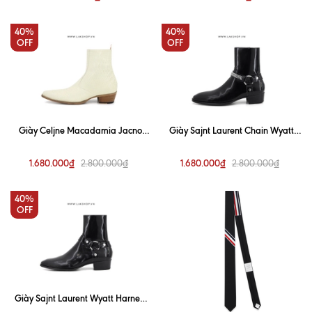
40%
40%
OFF
OFF
Giày Celjne Macadamia Jacno
Giày Sajnt Laurent Chain Wyatt
Python Boots css4
Harness Boots in Smooth Leather
css4
1.680.000₫
1.680.000₫
2.800.000₫
2.800.000₫
40%
OFF
Giày Sajnt Laurent Wyatt Harness
Boots in Smooth Leather css4