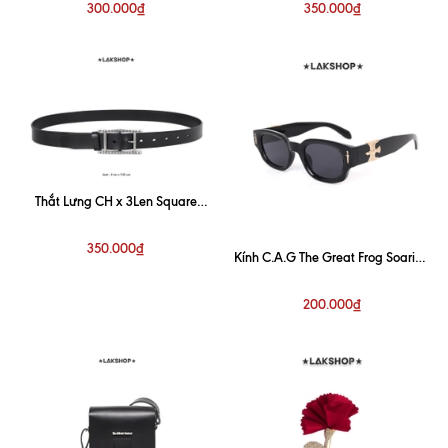
300.000₫
350.000₫
Thắt Lưng CH x 3Len Square
Buckle Leather Belt 3cm
350.000₫
Kính C.A.G The Great Frog Soaring
Eagle Rectangle Sunglasses
200.000₫