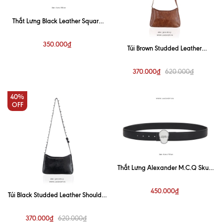
Thắt Lưng Black Leather Square
Baroque Belt (3cm)
350.000₫
Túi Brown Studded Leather
Shoulder Bag
370.000₫
620.000₫
40%
OFF
Thắt Lưng Alexander M.C.Q Skull
Logo Black Belt (4cm)
450.000₫
Túi Black Studded Leather Shoulder
Bag
370.000₫
620.000₫