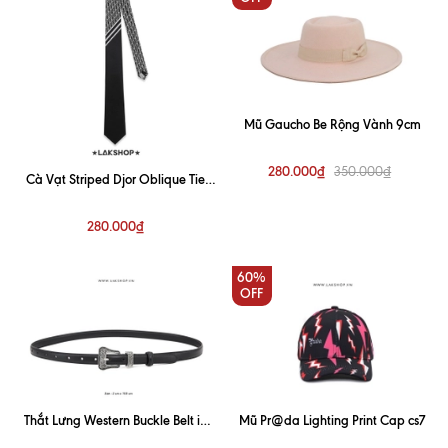
Mũ Gaucho Be Rộng Vành 9cm
280.000₫
350.000₫
Cà Vạt Striped Djor Oblique Tie
Black (7cm)
280.000₫
60%
OFF
Thắt Lưng Western Buckle Belt in
Mũ Pr@da Lighting Print Cap cs7
Black (bản nhỏ 2cm)