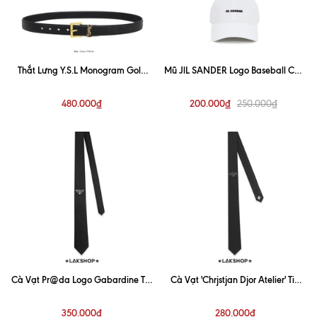
Thắt Lưng Y.S.L Monogram Gold
Mũ JlL SANDER Logo Baseball Cap
Buckle Belt 3cm
in White
480.000₫
200.000₫
250.000₫
Cà Vạt Pr@da Logo Gabardine Tie
Cà Vạt 'Chrjstjan Djor Atelier' Tie
In Black (7cm)
Black Silk
350.000₫
280.000₫