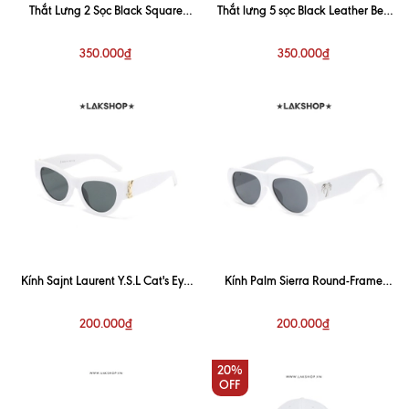
Thắt Lưng 2 Sọc Black Square
Thắt lưng 5 sọc Black Leather Belt
Buckle Leather Belt(3cm)
(3cm)
350.000₫
350.000₫
Kính Sajnt Laurent Y.S.L Cat's Eye
Kính Palm Sierra Round-Frame
Sunglasses in White
Sunglasses in White
200.000₫
200.000₫
20%
OFF