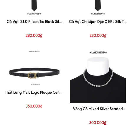
Cà Vạt D.I.0.R Icon Tie Black SilK
Cà Vạt Chrjstjan Djor X ERL Silk Tie
(6cm)
Black (7cm)
280.000₫
280.000₫
Thắt Lưng Y.S.L Logo Plaque Celtic-
Buckle Belt
350.000₫
Vòng Cổ Mixed Silver Beaded
Necklace
300.000₫