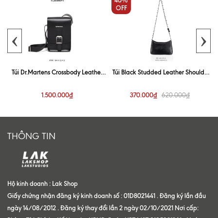
OFF
‹
›
r
Túi Dr.Martens Crossbody Leather
Túi Black Studded Leather Shoulder
Satchel Bag (Chính Hãng)
Bag
1.500.000₫
370.000₫
620.000₫
THÔNG TIN
Hộ kinh doanh : Lak Shop
Giấy chứng nhận đăng ký kinh doanh số : 01D8021441 . Đăng ký lần đầu
ngày 14/08/2012 . Đăng ký thay đổi lần 2 ngày 02/10/2021 Nơi cấp: