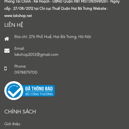
Phòng Tài Chính - Kế Hoạch - UBND Quận HBT MST:0105981261 - Ngày
cấp : 27/08/2012 tại Chi cục Thuế Quận Hai Bà Trưng Website :
www.lakshop.net
LIÊN HỆ
Địa chỉ: 276 Phố Huế, Hai Bà Trưng, Hà Nội
Email:
lakshop2012@gmail.com
Phone:
0978879700
CHÍNH SÁCH
Giới thiệu