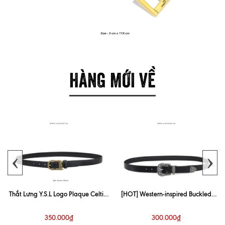
HÀNG MỚI VỀ
‹
›
Thắt Lưng Y.S.L Logo Plaque Celtic-
[HOT] Western-inspired Buckled
Buckle Belt
Leather Belt (3cm)
350.000₫
300.000₫