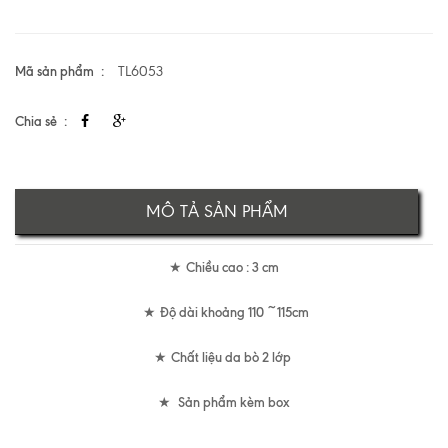
Mã sản phẩm
TL6053
Chia sẻ
MÔ TẢ SẢN PHẨM
Chiều cao : 3 cm
★
Độ dài khoảng 110 ~115cm
★
Chất liệu da bò 2 lớp
★
Sản phẩm kèm box
★