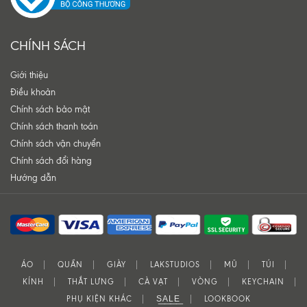
CHÍNH SÁCH
Giới thiệu
Điều khoản
Chính sách bảo mật
Chính sách thanh toán
Chính sách vận chuyển
Chính sách đổi hàng
Hướng dẫn
ÁO
QUẦN
GIÀY
LAKSTUDIOS
MŨ
TÚI
KÍNH
THẮT LƯNG
CÀ VẠT
VÒNG
KEYCHAIN
PHỤ KIỆN KHÁC
S͟A͟L͟E͟
LOOKBOOK