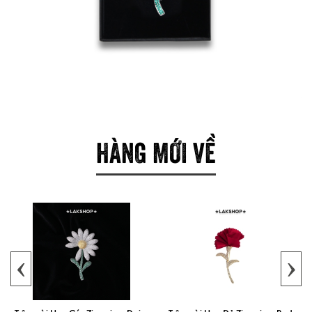
HÀNG MỚI VỀ
‹
›