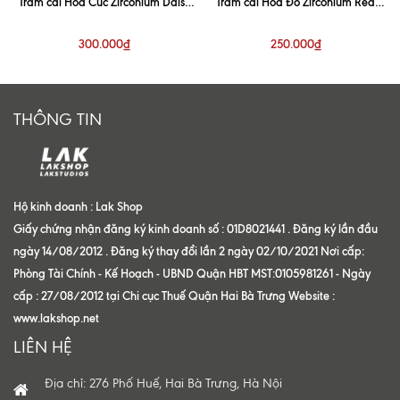
Trâm cài Hoa Cúc Zirconium Daisy
Trâm cài Hoa Đỏ Zirconium Red
Brooch Silver (Bản to 10cm)
Rose Brooch
300.000₫
250.000₫
THÔNG TIN
Hộ kinh doanh : Lak Shop
Giấy chứng nhận đăng ký kinh doanh số : 01D8021441 . Đăng ký lần đầu
ngày 14/08/2012 . Đăng ký thay đổi lần 2 ngày 02/10/2021 Nơi cấp:
Phòng Tài Chính - Kế Hoạch - UBND Quận HBT MST:0105981261 - Ngày
cấp : 27/08/2012 tại Chi cục Thuế Quận Hai Bà Trưng Website :
www.lakshop.net
LIÊN HỆ
Địa chỉ: 276 Phố Huế, Hai Bà Trưng, Hà Nội