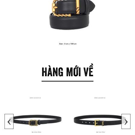
HÀNG MỚI VỀ
‹
›