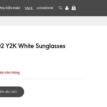
PHỤ KIỆN KHÁC
S͟A͟L͟E͟
LOOKBOOK
0
 Y2K White Sunglasses
tại cửa hàng
HÊM VÀO GIỎ