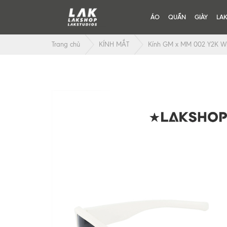
ÁO
QUẦN
GIÀY
LA
Trang chủ
KÍNH MẮT
Kính GM x MM 002 Y2K Wh