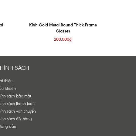
al
Kính Gold Metal Round Thick Frame
Kính C.A.
Glasses
Eagle
200.000₫
HÍNH SÁCH
ới thiệu
ều khoản
ính sách bảo mật
ính sách thanh toán
ính sách vận chuyển
ính sách đổi hàng
ướng dẫn