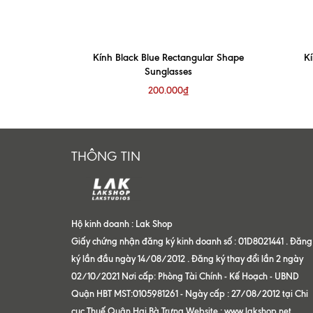
ngọc
Kính Black Blue Rectangular Shape
K
Sunglasses
200.000₫
0₫
THÔNG TIN
Hộ kinh doanh : Lak Shop
Giấy chứng nhận đăng ký kinh doanh số : 01D8021441 . Đăng
ký lần đầu ngày 14/08/2012 . Đăng ký thay đổi lần 2 ngày
02/10/2021 Nơi cấp: Phòng Tài Chính - Kế Hoạch - UBND
Quận HBT MST:0105981261 - Ngày cấp : 27/08/2012 tại Chi
cục Thuế Quận Hai Bà Trưng Website : www.lakshop.net