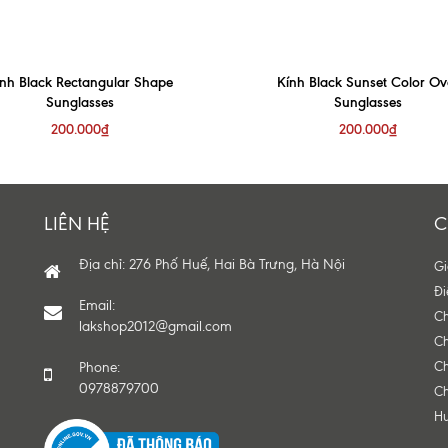
ính Black Rectangular Shape
Kính Black Sunset Color Ov
Sunglasses
Sunglasses
200.000₫
200.000₫
LIÊN HỆ
C
Địa chỉ: 276 Phố Huế, Hai Bà Trưng, Hà Nội
Gi
Đi
Email:
Ch
lakshop2012@gmail.com
Ch
Phone:
Ch
0978879700
Ch
H