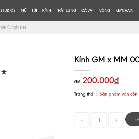
KSTUDIOS
MŨ
TÚI
KÍNH
THẮT LƯNG
CÀ VẠT
VÒNG
KEYCHAIN
ite Sunglasses
Kính GM x MM 002
200.000₫
Giá:
Trạng thái :
Sản phẩm vẫn còn 
T