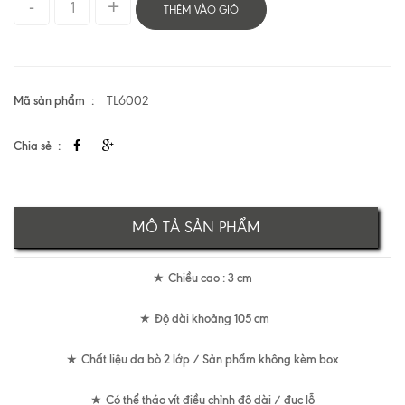
THÊM VÀO GIỎ
Mã sản phẩm
TL6002
Chia sẻ
MÔ TẢ SẢN PHẨM
Chiều cao : 3 cm
★
Độ dài khoảng 105 cm
★
Chất liệu da bò 2 lớp / Sản phẩm không kèm box
★
Có thể tháo vít điều chỉnh độ dài / đục lỗ
★