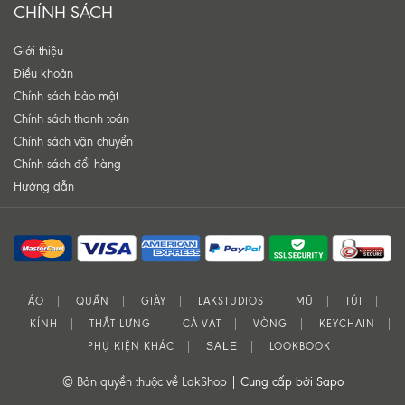
CHÍNH SÁCH
Giới thiệu
Điều khoản
Chính sách bảo mật
Chính sách thanh toán
Chính sách vận chuyển
Chính sách đổi hàng
Hướng dẫn
ÁO
QUẦN
GIÀY
LAKSTUDIOS
MŨ
TÚI
KÍNH
THẮT LƯNG
CÀ VẠT
VÒNG
KEYCHAIN
PHỤ KIỆN KHÁC
S͟A͟L͟E͟
LOOKBOOK
© Bản quyền thuộc về LakShop |
Cung cấp bởi Sapo