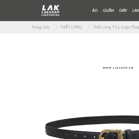
ÁO
QUẦN
GIÀY
LA
Trang chủ
THẮT LƯNG
Thắt Lưng Y.S.L Logo Plaq