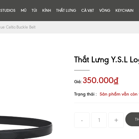
KSTUDIOS
MŨ
TÚI
KÍNH
THẮT LƯNG
CÀ VẠT
VÒNG
KEYCHAIN
ue Celtic-Buckle Belt
Thắt Lưng Y.S.L Lo
350.000₫
Giá:
Trạng thái :
Sản phẩm vẫn còn 
T