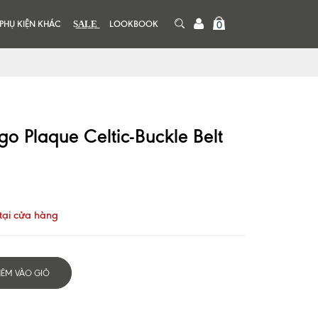
PHỤ KIỆN KHÁC
S͟A͟L͟E͟
LOOKBOOK
0
go Plaque Celtic-Buckle Belt
tại cửa hàng
HÊM VÀO GIỎ