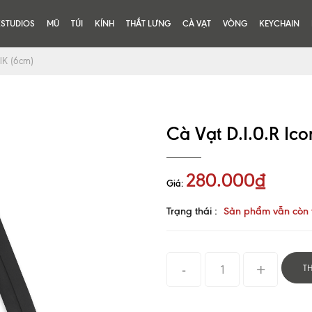
KSTUDIOS
MŨ
TÚI
KÍNH
THẮT LƯNG
CÀ VẠT
VÒNG
KEYCHAIN
ilK (6cm)
Cà Vạt D.I.0.R Ico
280.000₫
Giá:
Trạng thái :
Sản phẩm vẫn còn 
T