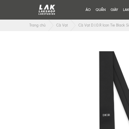
ÁO
QUẦN
GIÀY
LA
Trang chủ
Cà Vạt
Cà Vạt D.I.0.R Icon Tie Black S