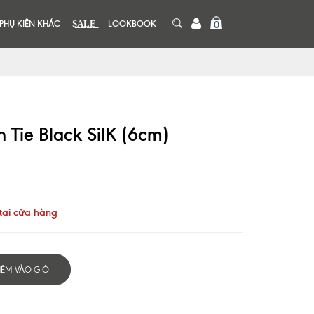
PHỤ KIỆN KHÁC
S͟A͟L͟E͟
LOOKBOOK
0
n Tie Black SilK (6cm)
tại cửa hàng
HÊM VÀO GIỎ