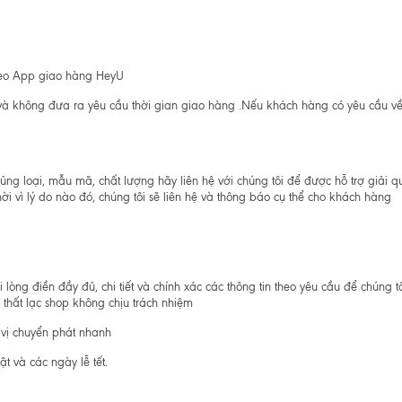
theo App giao hàng HeyU
 và không đưa ra yêu cầu thời gian giao hàng .Nếu khách hàng có yêu cầu về 
ủng loại, mẫu mã, chất lượng hãy liên hệ với chúng tôi để được hỗ trợ giải q
i vì lý do nào đó, chúng tôi sẽ liên hệ và thông báo cụ thể cho khách hàng
òng điền đầy đủ, chi tiết và chính xác các thông tin theo yêu cầu để chúng t
thất lạc shop không chịu trách nhiệm
 vị chuyển phát nhanh
ật và các ngày lễ tết.