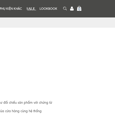
PHỤ KIỆN KHÁC
S͟A͟L͟E͟
LOOKBOOK
0
ư đối chiếu sản phẩm với chứng từ
 của cửa hàng cùng hệ thống