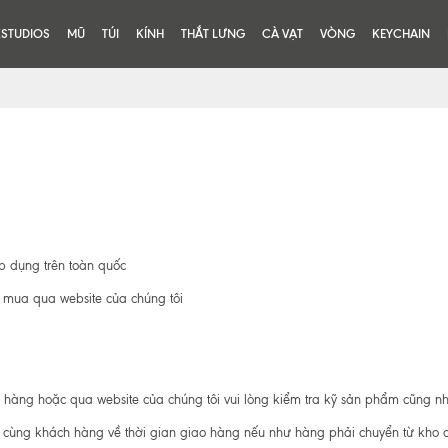
KSTUDIOS
MŨ
TÚI
KÍNH
THẮT LƯNG
CÀ VẠT
VÒNG
KEYCHAIN
p dụng trên toàn quốc
 mua qua website của chúng tôi
àng hoặc qua website của chúng tôi vui lòng kiểm tra kỹ sản phẩm cũng nh
g cùng khách hàng về thời gian giao hàng nếu như hàng phải chuyển từ kho