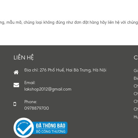
ợng, mẫu mã, chủng loại không đúng như đơn đặt hàng hãy liên hệ với chúng 
LIÊN HỆ
C
Địa chỉ: 276 Phố Huế, Hai Bà Trưng, Hà Nội
Gi
Đi
Email:
Ch
lakshop2012@gmail.com
Ch
Phone:
Ch
0978879700
Ch
H