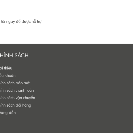
tôi ngay để được hỗ trợ
HÍNH SÁCH
ới thiệu
ều khoản
ính sách bảo mật
ính sách thanh toán
ính sách vận chuyển
ính sách đổi hàng
ướng dẫn