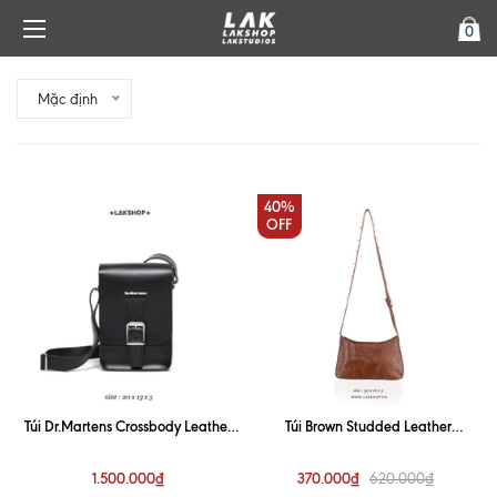
0
Mặc định
40%
OFF
Túi Dr.Martens Crossbody Leather
Túi Brown Studded Leather
Satchel Bag (Chính Hãng)
Shoulder Bag
1.500.000₫
370.000₫
620.000₫