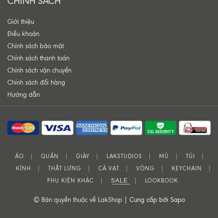
CHÍNH SÁCH
Giới thiệu
Điều khoản
Chính sách bảo mật
Chính sách thanh toán
Chính sách vận chuyển
Chính sách đổi hàng
Hướng dẫn
ÁO
QUẦN
GIÀY
LAKSTUDIOS
MŨ
TÚI
KÍNH
THẮT LƯNG
CÀ VẠT
VÒNG
KEYCHAIN
PHỤ KIỆN KHÁC
S͟A͟L͟E͟
LOOKBOOK
© Bản quyền thuộc về LakShop |
Cung cấp bởi Sapo