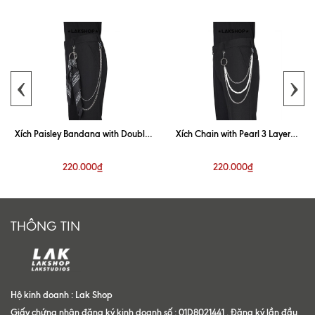
‹
›
n
Xích Paisley Bandana with Double
Xích Chain with Pearl 3 Layer
Layer Metal Keychain
Keychain
220.000₫
220.000₫
THÔNG TIN
Hộ kinh doanh : Lak Shop
Giấy chứng nhận đăng ký kinh doanh số : 01D8021441 . Đăng ký lần đầu