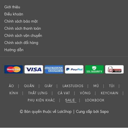
Giới thiệu
Điều khoản
Chính sách bảo mật
Chính sách thanh toán
Chính sách vận chuyển
Chính sách đổi hàng
Hướng dẫn
ÁO
QUẦN
GIÀY
LAKSTUDIOS
MŨ
TÚI
KÍNH
THẮT LƯNG
CÀ VẠT
VÒNG
KEYCHAIN
PHỤ KIỆN KHÁC
S͟A͟L͟E͟
LOOKBOOK
© Bản quyền thuộc về LakShop |
Cung cấp bởi Sapo