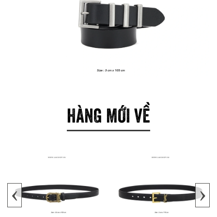
HÀNG MỚI VỀ
‹
›