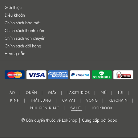
Giới thiệu
Điều khoản
Chính sách bảo mật
Chính sách thanh toán
Chính sách vận chuyển
Chính sách đổi hàng
Hướng dẫn
ÁO
QUẦN
GIÀY
LAKSTUDIOS
MŨ
TÚI
KÍNH
THẮT LƯNG
CÀ VẠT
VÒNG
KEYCHAIN
PHỤ KIỆN KHÁC
S͟A͟L͟E͟
LOOKBOOK
© Bản quyền thuộc về LakShop |
Cung cấp bởi Sapo