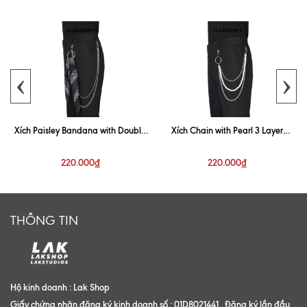
‹
›
n
Xích Paisley Bandana with Double
Xích Chain with Pearl 3 Layer
Layer Metal Keychain
Keychain
220.000₫
220.000₫
THÔNG TIN
Hộ kinh doanh : Lak Shop
Giấy chứng nhận đăng ký kinh doanh số : 01D8021441 . Đăng ký lần đầu