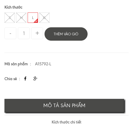
Kích thước
S
M
L
XL
THÊM VÀO GIỎ
Mã sản phẩm
A15792-L
Chia sẻ
MÔ TẢ SẢN PHẨM
Kích thước chi tiết