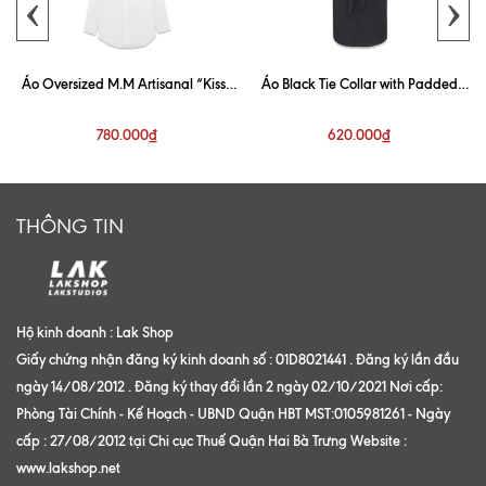
‹
›
Áo Oversized M.M Artisanal “Kiss”
Áo Black Tie Collar with Padded
White Shirt
Shoulder Shirt
780.000₫
620.000₫
THÔNG TIN
Hộ kinh doanh : Lak Shop
Giấy chứng nhận đăng ký kinh doanh số : 01D8021441 . Đăng ký lần đầu
ngày 14/08/2012 . Đăng ký thay đổi lần 2 ngày 02/10/2021 Nơi cấp:
Phòng Tài Chính - Kế Hoạch - UBND Quận HBT MST:0105981261 - Ngày
cấp : 27/08/2012 tại Chi cục Thuế Quận Hai Bà Trưng Website :
www.lakshop.net