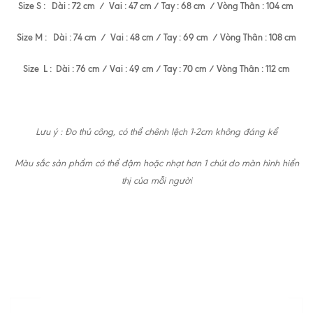
Size S : Dài : 72 cm / Vai : 47 cm / Tay : 68 cm / Vòng Thân : 104 cm
Size M : Dài : 74 cm / Vai : 48 cm / Tay : 69 cm / Vòng Thân : 108 cm
Size L : Dài : 76 cm / Vai : 49 cm / Tay : 70 cm / Vòng Thân : 112 cm
Lưu ý : Đo thủ công, có thể chênh lệch 1-2cm không đáng kể
Màu sắc sản phẩm có thể đậm hoặc nhạt hơn 1 chút do màn hình hiển
thị của mỗi người