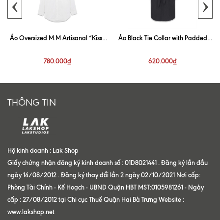
‹
›
Áo Oversized M.M Artisanal “Kiss”
Áo Black Tie Collar with Padded
White Shirt
Shoulder Shirt
780.000₫
620.000₫
THÔNG TIN
Hộ kinh doanh : Lak Shop
Giấy chứng nhận đăng ký kinh doanh số : 01D8021441 . Đăng ký lần đầu
ngày 14/08/2012 . Đăng ký thay đổi lần 2 ngày 02/10/2021 Nơi cấp:
Phòng Tài Chính - Kế Hoạch - UBND Quận HBT MST:0105981261 - Ngày
cấp : 27/08/2012 tại Chi cục Thuế Quận Hai Bà Trưng Website :
www.lakshop.net