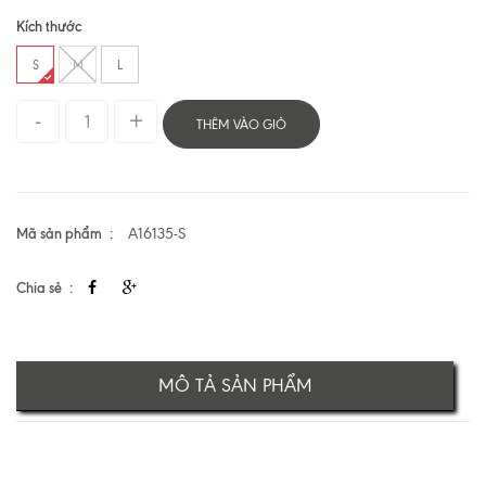
Kích thước
S
M
L
THÊM VÀO GIỎ
Mã sản phẩm
A16135-S
Chia sẻ
MÔ TẢ SẢN PHẨM