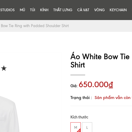
KSTUDIOS
MŨ
TÚI
KÍNH
THẮT LƯNG
CÀ VẠT
VÒNG
KEYCHAIN
 Bow Tie Ring with Padded Shoulder Shirt
Áo White Bow Tie 
Shirt
650.000₫
Giá:
Trạng thái :
Sản phẩm vẫn còn 
Kích thước
M
L