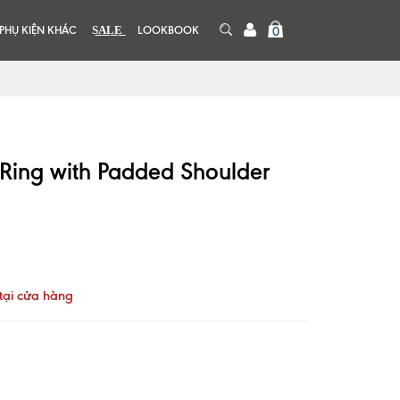
PHỤ KIỆN KHÁC
S͟A͟L͟E͟
LOOKBOOK
0
Ring with Padded Shoulder
tại cửa hàng