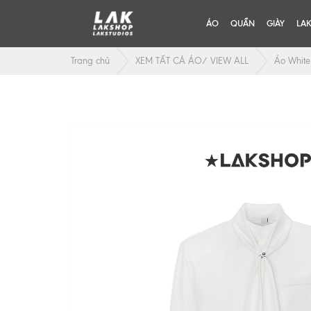
ÁO
QUẦN
GIÀY
LA
Trang chủ
XEM TẤT CẢ ÁO/ VIEW ALL
Áo White