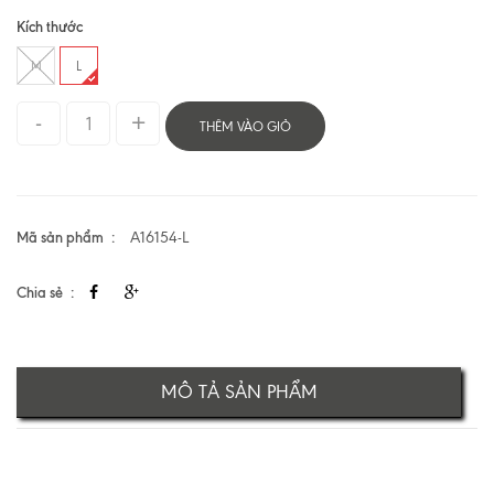
Kích thước
M
L
THÊM VÀO GIỎ
Mã sản phẩm
A16154-L
Chia sẻ
MÔ TẢ SẢN PHẨM