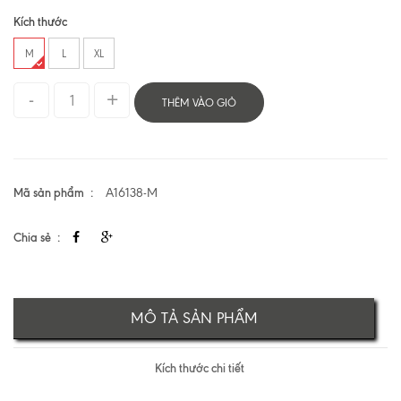
Kích thước
M
L
XL
THÊM VÀO GIỎ
Mã sản phẩm
A16138-M
Chia sẻ
MÔ TẢ SẢN PHẨM
Kích thước chi tiết