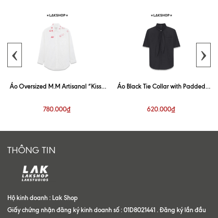
‹
›
Áo Oversized M.M Artisanal “Kiss”
Áo Black Tie Collar with Padded
White Shirt
Shoulder Shirt
780.000₫
620.000₫
THÔNG TIN
Hộ kinh doanh : Lak Shop
Giấy chứng nhận đăng ký kinh doanh số : 01D8021441 . Đăng ký lần đầu