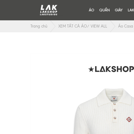
ÁO
QUẦN
GIÀY
LA
Trang chủ
XEM TẤT CẢ ÁO/ VIEW ALL
Áo Casa B