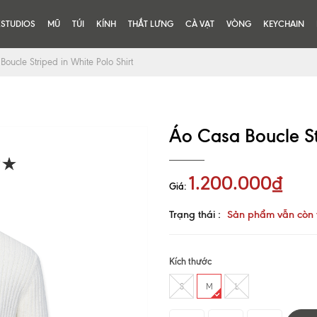
KSTUDIOS
MŨ
TÚI
KÍNH
THẮT LƯNG
CÀ VẠT
VÒNG
KEYCHAIN
oucle Striped in White Polo Shirt
Áo Casa Boucle Str
1.200.000₫
Giá:
Trạng thái :
Sản phẩm vẫn còn 
Kích thước
S
M
L