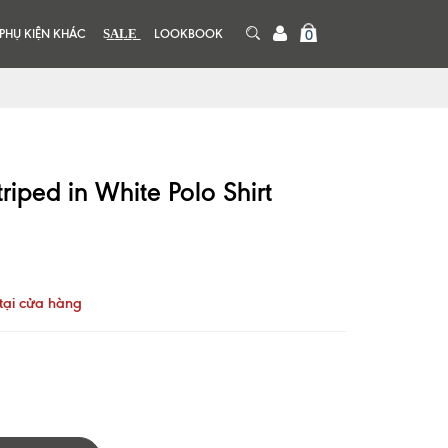
PHỤ KIỆN KHÁC
S͟A͟L͟E͟
LOOKBOOK
0
iped in White Polo Shirt
tại cửa hàng