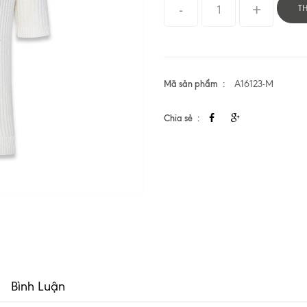
T
Mã sản phẩm
A16123-M
Chia sẻ
Bình Luận