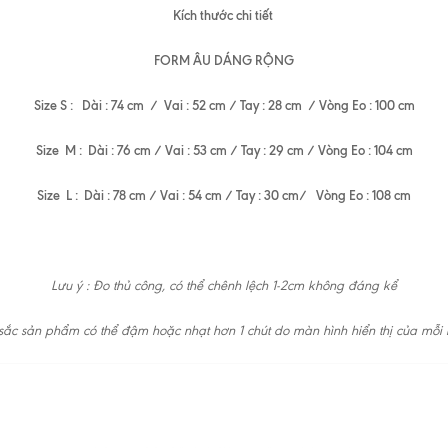
Kích thước chi tiết
FORM ÂU DÁNG RỘNG
Size S : Dài : 74 cm / Vai : 52 cm / Tay : 28 cm / Vòng Eo : 100 cm
Size M : Dài : 76 cm / Vai : 53 cm / Tay : 29 cm / Vòng Eo : 104 cm
Size L : Dài : 78 cm / Vai : 54 cm / Tay : 30 cm/ Vòng Eo : 108 cm
Lưu ý : Đo thủ công, có thể chênh lệch 1-2cm không đáng kể
ắc sản phẩm có thể đậm hoặc nhạt hơn 1 chút do màn hình hiển thị của mỗi