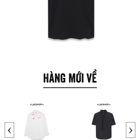
HÀNG MỚI VỀ
‹
›