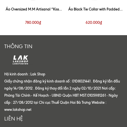
Áo Oversized M.M Artisanal “Kiss”
Áo Black Tie Collar with Padded
White Shirt
Shoulder Shirt
780.000₫
620.000₫
THÔNG TIN
Hộ kinh doanh : Lak Shop
Giấy chứng nhận đăng ký kinh doanh số : 01D8021441 . Đăng ký lần đầu
ngày 14/08/2012 . Đăng ký thay đổi lần 2 ngày 02/10/2021 Nơi cấp:
Phòng Tài Chính - Kế Hoạch - UBND Quận HBT MST:0105981261 - Ngày
cấp : 27/08/2012 tại Chi cục Thuế Quận Hai Bà Trưng Website :
www.lakshop.net
LIÊN HỆ