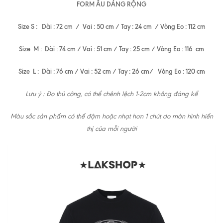
FORM ÂU DÁNG RỘNG
Size S : Dài : 72 cm / Vai : 50 cm / Tay : 24 cm / Vòng Eo : 112 cm
Size M : Dài : 74 cm / Vai : 51 cm / Tay : 25 cm / Vòng Eo : 116 cm
Size L : Dài : 76 cm / Vai : 52 cm / Tay : 26 cm/ Vòng Eo : 120 cm
Lưu ý : Đo thủ công, có thể chênh lệch 1-2cm không đáng kể
Màu sắc sản phẩm có thể đậm hoặc nhạt hơn 1 chút do màn hình hiển
thị của mỗi người