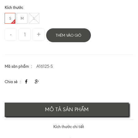
Kích thước
S
M
L
THÊM VÀO GIỎ
Mã sản phẩm
A16125-S
Chia sẻ
MÔ TẢ SẢN PHẨM
Kích thước chi tiết