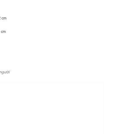
2 cm
6 cm
 người