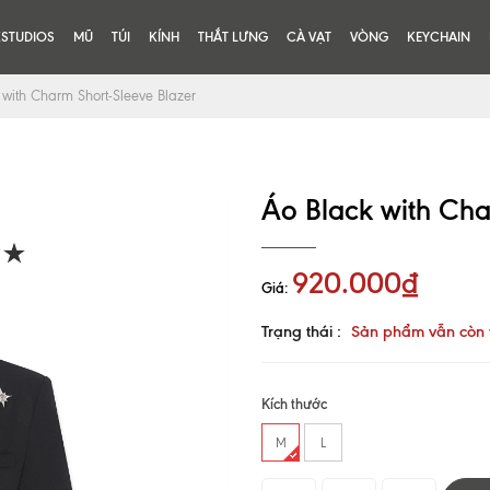
KSTUDIOS
MŨ
TÚI
KÍNH
THẮT LƯNG
CÀ VẠT
VÒNG
KEYCHAIN
 with Charm Short-Sleeve Blazer
Áo Black with Cha
920.000₫
Giá:
Trạng thái :
Sản phẩm vẫn còn 
Kích thước
M
L