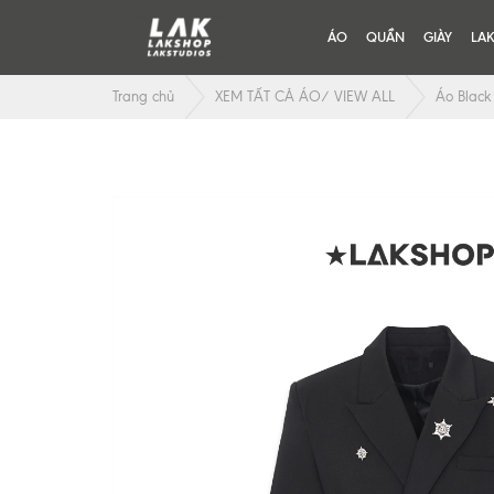
ÁO
QUẦN
GIÀY
LA
Trang chủ
XEM TẤT CẢ ÁO/ VIEW ALL
Áo Black