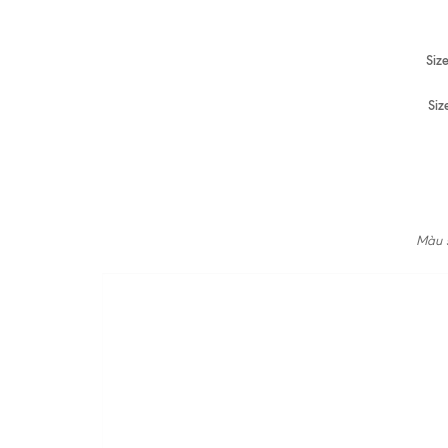
Siz
Siz
Màu s