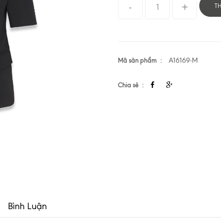
T
Mã sản phẩm
A16169-M
Chia sẻ
Bình Luận