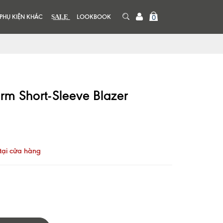
PHỤ KIỆN KHÁC
S͟A͟L͟E͟
LOOKBOOK
0
rm Short-Sleeve Blazer
tại cửa hàng