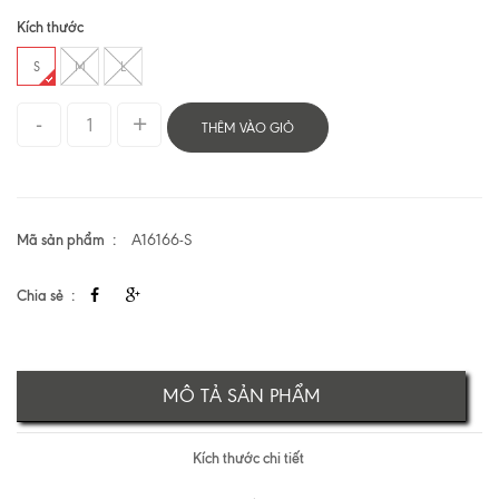
Kích thước
S
M
L
THÊM VÀO GIỎ
Mã sản phẩm
A16166-S
Chia sẻ
MÔ TẢ SẢN PHẨM
Kích thước chi tiết