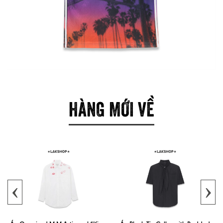
HÀNG MỚI VỀ
‹
›