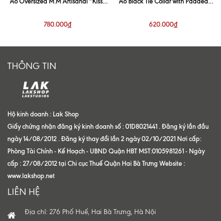
Áo Oversized M.M Artisanal “Kiss”
Áo Black Tie Collar with Padded
White Shirt
Shoulder Shirt
780.000₫
620.000₫
THÔNG TIN
Hộ kinh doanh : Lak Shop
Giấy chứng nhận đăng ký kinh doanh số : 01D8021441 . Đăng ký lần đầu
ngày 14/08/2012 . Đăng ký thay đổi lần 2 ngày 02/10/2021 Nơi cấp:
Phòng Tài Chính - Kế Hoạch - UBND Quận HBT MST:0105981261 - Ngày
cấp : 27/08/2012 tại Chi cục Thuế Quận Hai Bà Trưng Website :
www.lakshop.net
LIÊN HỆ
Địa chỉ: 276 Phố Huế, Hai Bà Trưng, Hà Nội