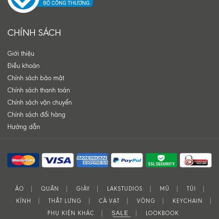
CHÍNH SÁCH
Giới thiệu
Điều khoản
Chính sách bảo mật
Chính sách thanh toán
Chính sách vận chuyển
Chính sách đổi hàng
Hướng dẫn
ÁO
QUẦN
GIÀY
LAKSTUDIOS
MŨ
TÚI
KÍNH
THẮT LƯNG
CÀ VẠT
VÒNG
KEYCHAIN
PHỤ KIỆN KHÁC
S͟A͟L͟E͟
LOOKBOOK