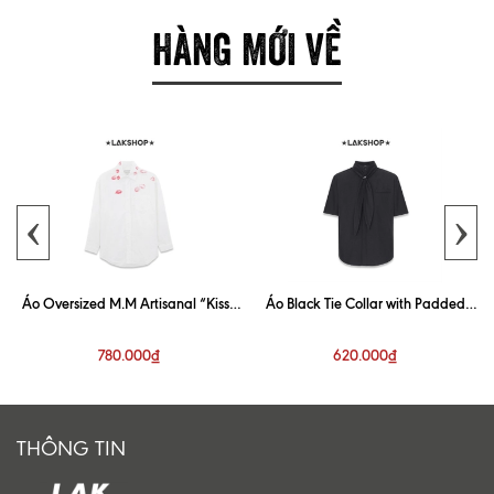
HÀNG MỚI VỀ
‹
›
Áo Oversized M.M Artisanal “Kiss”
Áo Black Tie Collar with Padded
White Shirt
Shoulder Shirt
780.000₫
620.000₫
THÔNG TIN