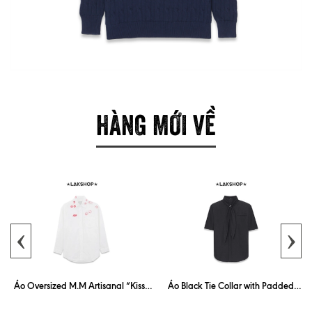
HÀNG MỚI VỀ
‹
›
Áo Oversized M.M Artisanal “Kiss”
Áo Black Tie Collar with Padded
White Shirt
Shoulder Shirt