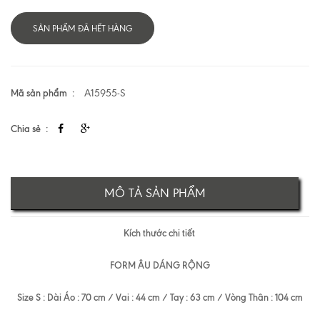
SẢN PHẨM ĐÃ HẾT HÀNG
Mã sản phẩm
A15955-S
Chia sẻ
MÔ TẢ SẢN PHẨM
Kích thước chi tiết
FORM ÂU DÁNG RỘNG
Size S : Dài Áo : 70 cm / Vai : 44 cm / Tay : 63 cm / Vòng Thân : 104 cm