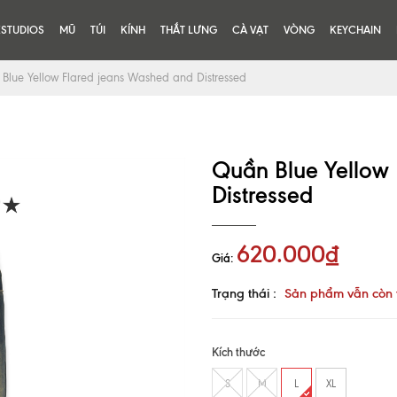
KSTUDIOS
MŨ
TÚI
KÍNH
THẮT LƯNG
CÀ VẠT
VÒNG
KEYCHAIN
Blue Yellow Flared jeans Washed and Distressed
Quần Blue Yellow
Distressed
620.000₫
Giá:
Trạng thái :
Sản phẩm vẫn còn 
Kích thước
S
M
L
XL