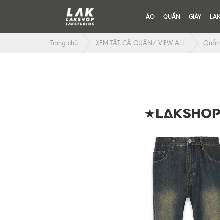
ÁO
QUẦN
GIÀY
LA
Trang chủ
XEM TẤT CẢ QUẦN/ VIEW ALL
Quần 