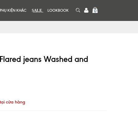
PHỤ KIỆN KHÁC
S͟A͟L͟E͟
LOOKBOOK
0
 Flared jeans Washed and
tại cửa hàng