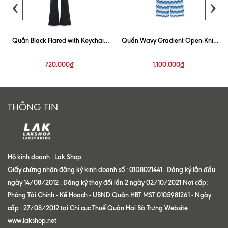
‹
›
Quần Black Flared with Keychain
Quần Wavy Gradient Open-Knit
Trouser
Blue Short
720.000₫
1.100.000₫
THÔNG TIN
Hộ kinh doanh : Lak Shop
Giấy chứng nhận đăng ký kinh doanh số : 01D8021441 . Đăng ký lần đầu
ngày 14/08/2012 . Đăng ký thay đổi lần 2 ngày 02/10/2021 Nơi cấp:
Phòng Tài Chính - Kế Hoạch - UBND Quận HBT MST:0105981261 - Ngày
cấp : 27/08/2012 tại Chi cục Thuế Quận Hai Bà Trưng Website :
www.lakshop.net