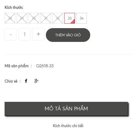
Kích thước
28
29
30
31
32
33
34
THÊM VÀO GIỎ
Mã sản phẩm
Q2618-33
Chia sẻ
MÔ TẢ SẢN PHẨM
Kích thước chi tiết