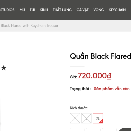
KSTUDIOS
MŨ
TÚI
KÍNH
THẮT LƯNG
CÀ VẠT
VÒNG
KEYCHAIN
Black Flared with Keychain Trouser
Quần Black Flared
720.000₫
Giá:
Trạng thái :
Sản phẩm vẫn còn 
Kích thước
M
L
XL