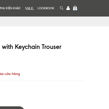
PHỤ KIỆN KHÁC
S͟A͟L͟E͟
LOOKBOOK
0
 with Keychain Trouser
tại cửa hàng