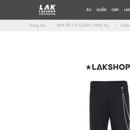
ÁO
QUẦN
GIÀY
LA
Trang chủ
XEM TẤT CẢ QUẦN/ VIEW ALL
Quần 