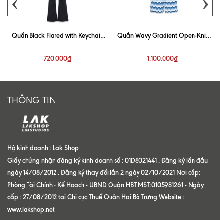
‹
›
Quần Black Flared with Keychain
Quần Wavy Gradient Open-Knit
Trouser
Blue Short
720.000₫
1.100.000₫
THÔNG TIN
Hộ kinh doanh : Lak Shop
Giấy chứng nhận đăng ký kinh doanh số : 01D8021441 . Đăng ký lần đầu
ngày 14/08/2012 . Đăng ký thay đổi lần 2 ngày 02/10/2021 Nơi cấp:
Phòng Tài Chính - Kế Hoạch - UBND Quận HBT MST:0105981261 - Ngày
cấp : 27/08/2012 tại Chi cục Thuế Quận Hai Bà Trưng Website :
www.lakshop.net