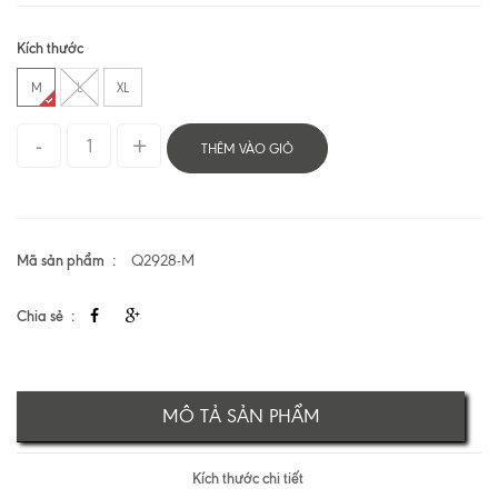
Kích thước
M
L
XL
THÊM VÀO GIỎ
Mã sản phẩm
Q2928-M
Chia sẻ
MÔ TẢ SẢN PHẨM
Kích thước chi tiết