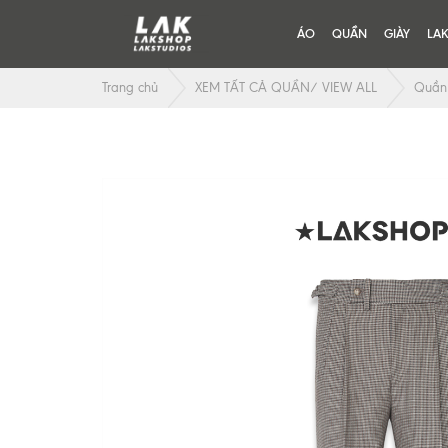
ÁO
QUẦN
GIÀY
LA
Trang chủ
XEM TẤT CẢ QUẦN/ VIEW ALL
Quần 