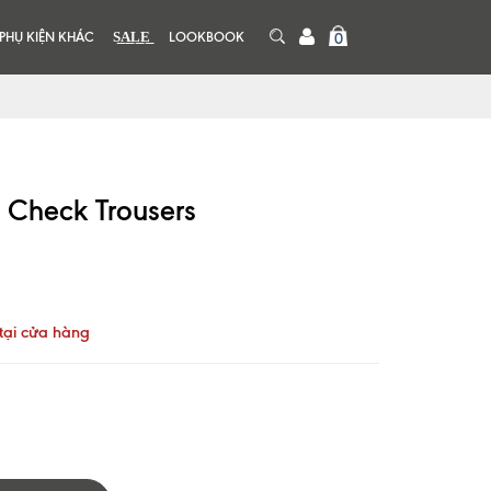
PHỤ KIỆN KHÁC
S͟A͟L͟E͟
LOOKBOOK
0
Check Trousers
tại cửa hàng