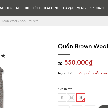
KSTUDIOS
MŨ
TÚI
KÍNH
THẮT LƯNG
CÀ VẠT
VÒNG
KEYCHAIN
Brown Wool Check Trousers
Quần Brown Wool 
550.000₫
Giá:
Trạng thái :
Sản phẩm vẫn còn 
Kích thước
31
32
33