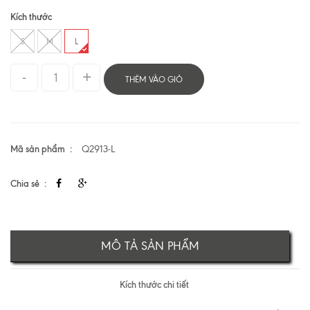
Kích thước
S
M
L
THÊM VÀO GIỎ
Mã sản phẩm
Q2913-L
Chia sẻ
MÔ TẢ SẢN PHẨM
Kích thước chi tiết