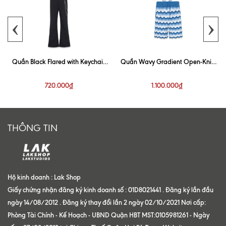
‹
›
Quần Black Flared with Keychain
Quần Wavy Gradient Open-Knit
Trouser
Blue Short
720.000₫
1.100.000₫
THÔNG TIN
Hộ kinh doanh : Lak Shop
Giấy chứng nhận đăng ký kinh doanh số : 01D8021441 . Đăng ký lần đầu
ngày 14/08/2012 . Đăng ký thay đổi lần 2 ngày 02/10/2021 Nơi cấp:
Phòng Tài Chính - Kế Hoạch - UBND Quận HBT MST:0105981261 - Ngày