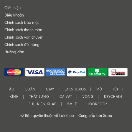
Giới thiệu
Điều khoản
Chính sách bảo mật
Chính sách thanh toán
Chính sách vận chuyển
Chính sách đổi hàng
Hướng dẫn
ÁO
QUẦN
GIÀY
LAKSTUDIOS
MŨ
TÚI
KÍNH
THẮT LƯNG
CÀ VẠT
VÒNG
KEYCHAIN
PHỤ KIỆN KHÁC
S͟A͟L͟E͟
LOOKBOOK
© Bản quyền thuộc về LakShop |
Cung cấp bởi Sapo