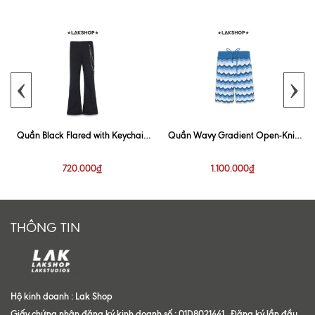
‹
›
Quần Black Flared with Keychain
Quần Wavy Gradient Open-Knit
Trouser
Blue Short
720.000₫
1.100.000₫
THÔNG TIN
Hộ kinh doanh : Lak Shop
Giấy chứng nhận đăng ký kinh doanh số : 01D8021441 . Đăng ký lần đầu