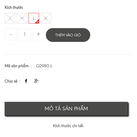
Kích thước
S
M
L
XL
THÊM VÀO GIỎ
Mã sản phẩm
Q2980-L
Chia sẻ
MÔ TẢ SẢN PHẨM
Kích thước chi tiết