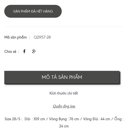
SẢN PHẨM ĐÃ HẾT HÀNG
Mã sản phẩm
Q2957-28
Chia sẻ
MÔ TẢ SẢN PHẨM
Kích thước chi tiết
Quần ống loe
Size 28/S : Dài : 109 cm / Vòng Bụng : 76 cm / Vòng Đùi : 44 cm / Ống :
24 cm