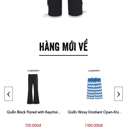
HÀNG MỚI VỀ
‹
›
Quần Black Flared with Keychain
Quần Wavy Gradient Open-Knit
Trouser
Blue Short
720.000₫
1.100.000₫