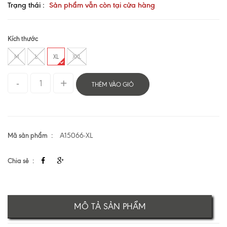
Trạng thái :
Sản phẩm vẫn còn tại cửa hàng
Kích thước
M
L
XL
XXL
THÊM VÀO GIỎ
Mã sản phẩm
A15066-XL
Chia sẻ
MÔ TẢ SẢN PHẨM