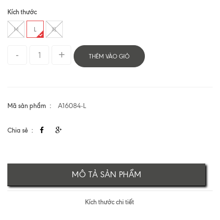
Kích thước
M
L
XL
THÊM VÀO GIỎ
Mã sản phẩm
A16084-L
Chia sẻ
MÔ TẢ SẢN PHẨM
Kích thước chi tiết