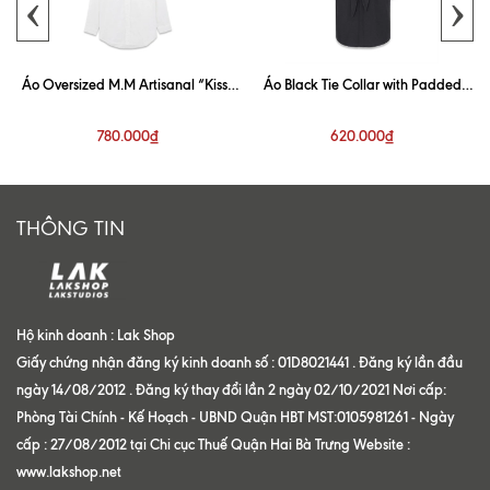
‹
›
Áo Oversized M.M Artisanal “Kiss”
Áo Black Tie Collar with Padded
White Shirt
Shoulder Shirt
780.000₫
620.000₫
THÔNG TIN
Hộ kinh doanh : Lak Shop
Giấy chứng nhận đăng ký kinh doanh số : 01D8021441 . Đăng ký lần đầu
ngày 14/08/2012 . Đăng ký thay đổi lần 2 ngày 02/10/2021 Nơi cấp:
Phòng Tài Chính - Kế Hoạch - UBND Quận HBT MST:0105981261 - Ngày
cấp : 27/08/2012 tại Chi cục Thuế Quận Hai Bà Trưng Website :
www.lakshop.net