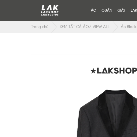
ÁO
QUẦN
GIÀY
LA
Trang chủ
XEM TẤT CẢ ÁO/ VIEW ALL
Áo Black