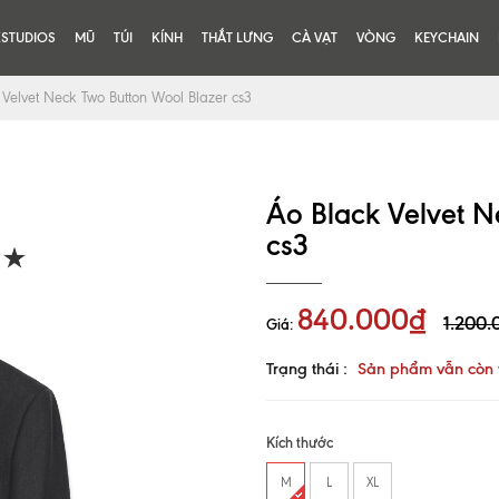
KSTUDIOS
MŨ
TÚI
KÍNH
THẮT LƯNG
CÀ VẠT
VÒNG
KEYCHAIN
 Velvet Neck Two Button Wool Blazer cs3
Áo Black Velvet N
cs3
840.000₫
1.200.
Giá:
Trạng thái :
Sản phẩm vẫn còn 
Kích thước
M
L
XL