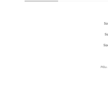
Si
Si
Siz
Màu s