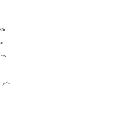
 cm
 cm
2 cm
 người