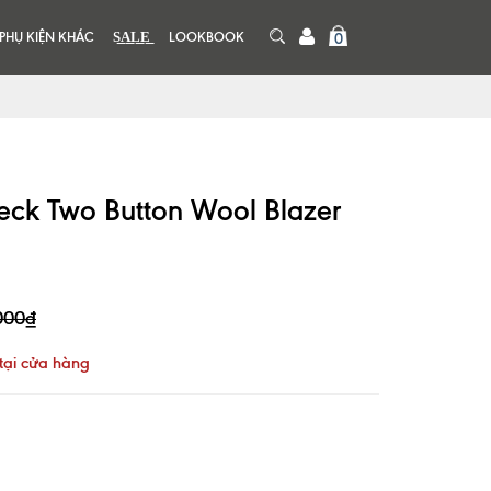
PHỤ KIỆN KHÁC
S͟A͟L͟E͟
LOOKBOOK
0
eck Two Button Wool Blazer
000₫
tại cửa hàng