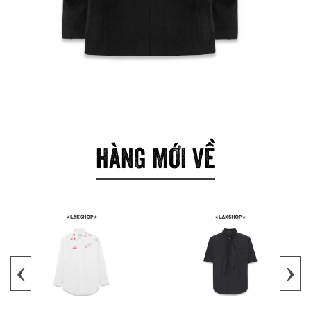
HÀNG MỚI VỀ
‹
›