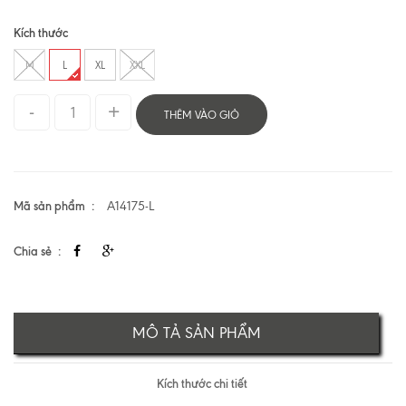
Kích thước
M
L
XL
XXL
THÊM VÀO GIỎ
Mã sản phẩm
A14175-L
Chia sẻ
MÔ TẢ SẢN PHẨM
Kích thước chi tiết