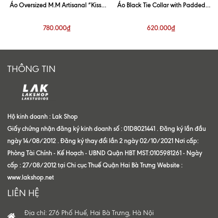
Áo Oversized M.M Artisanal “Kiss”
Áo Black Tie Collar with Padded
White Shirt
Shoulder Shirt
780.000₫
620.000₫
THÔNG TIN
Hộ kinh doanh : Lak Shop
Giấy chứng nhận đăng ký kinh doanh số : 01D8021441 . Đăng ký lần đầu
ngày 14/08/2012 . Đăng ký thay đổi lần 2 ngày 02/10/2021 Nơi cấp:
Phòng Tài Chính - Kế Hoạch - UBND Quận HBT MST:0105981261 - Ngày
cấp : 27/08/2012 tại Chi cục Thuế Quận Hai Bà Trưng Website :
www.lakshop.net
LIÊN HỆ
Địa chỉ: 276 Phố Huế, Hai Bà Trưng, Hà Nội