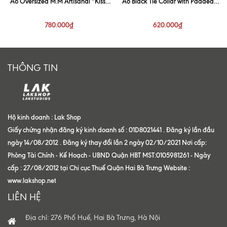
Áo Oversized M.M Artisanal “Kiss”
Áo Black Tie Collar with Padded
White Shirt
Shoulder Shirt
780.000₫
620.000₫
THÔNG TIN
Hộ kinh doanh : Lak Shop
Giấy chứng nhận đăng ký kinh doanh số : 01D8021441 . Đăng ký lần đầu
ngày 14/08/2012 . Đăng ký thay đổi lần 2 ngày 02/10/2021 Nơi cấp:
Phòng Tài Chính - Kế Hoạch - UBND Quận HBT MST:0105981261 - Ngày
cấp : 27/08/2012 tại Chi cục Thuế Quận Hai Bà Trưng Website :
www.lakshop.net
LIÊN HỆ
Địa chỉ: 276 Phố Huế, Hai Bà Trưng, Hà Nội