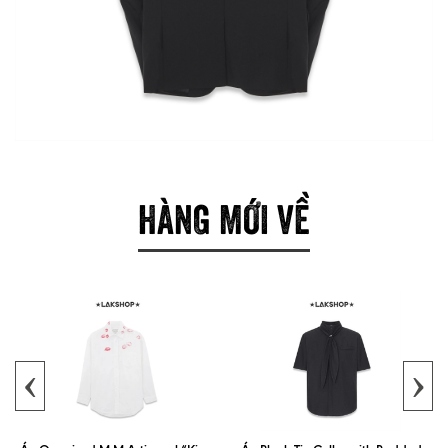
HÀNG MỚI VỀ
‹
›