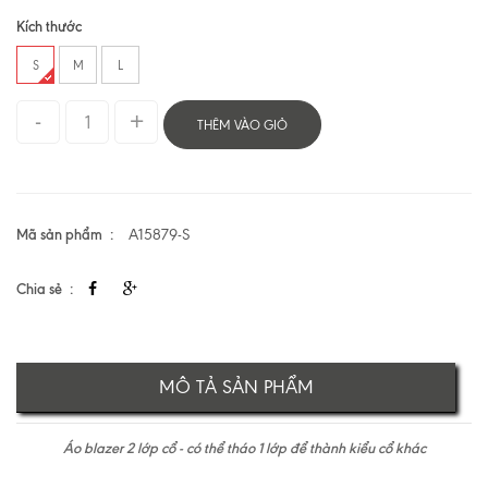
Kích thước
S
M
L
THÊM VÀO GIỎ
Mã sản phẩm
A15879-S
Chia sẻ
MÔ TẢ SẢN PHẨM
Áo blazer 2 lớp cổ -
có thể tháo 1 lớp để thành kiểu cổ khác