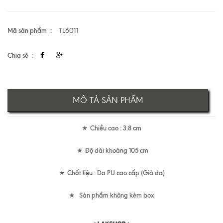
Mã sản phẩm
TL6011
Chia sẻ
MÔ TẢ SẢN PHẨM
Chiều cao : 3.8 cm
★
Độ dài khoảng 105 cm
★
Chất liệu : Da PU cao cấp (Giả da)
★
Sản phẩm không kèm box
★