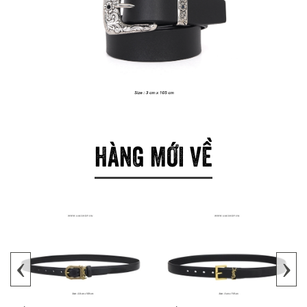
HÀNG MỚI VỀ
‹
›