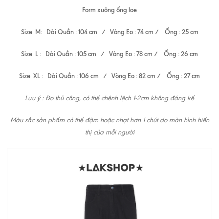
Form xuông ống loe
Size M: Dài Quần : 104 cm / Vòng Eo : 74 cm / Ống : 25 cm
Size L : Dài Quần : 105 cm / Vòng Eo : 78 cm / Ống : 26 cm
Size XL : Dài Quần : 106 cm / Vòng Eo : 82 cm / Ống : 27 cm
Lưu ý : Đo thủ công, có thể chênh lệch 1-2cm không đáng kể
Màu sắc sản phẩm có thể đậm hoặc nhạt hơn 1 chút do màn hình hiển
thị của mỗi người