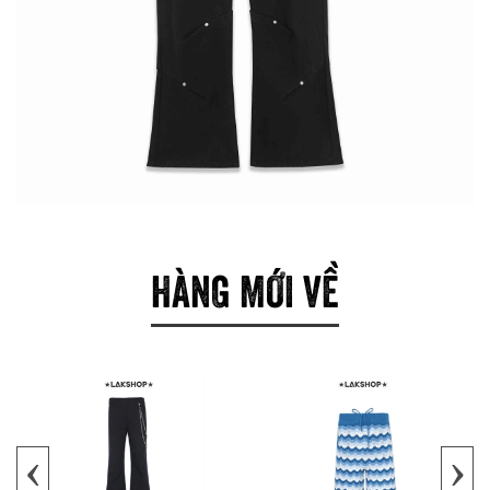
HÀNG MỚI VỀ
‹
›