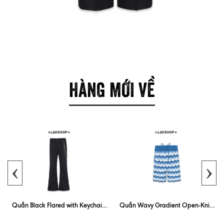
HÀNG MỚI VỀ
‹
›
Quần Black Flared with Keychain
Quần Wavy Gradient Open-Knit
Trouser
Blue Short