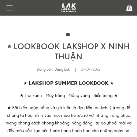
0
LOOKBOOK LAKSHOP X NINH
THUẬN
Đăng bởi :
Dũng Lak
|
27/07/2022
★ 𝗟𝗔𝗞𝗦𝗛𝗢𝗣 𝗦𝗨𝗠𝗠𝗘𝗥 𝗟𝗢𝗢𝗞𝗕𝗢𝗢𝗞 ★
★ Trời xanh - Mây trắng - Nắng vàng - Biển trong ★
★ Bãi biển ngập nắng và gió luôn là địa điểm du lịch lý tưởng để
chúng ta hòa mình vào một mùa hè rực rỡ với những trang phục
mang phong cách phóng khoáng, năng động , tự do ,thoải mái và
đầy màu sắc tạo nên 1 bức tranh hoàn hảo cho những ngày hè.