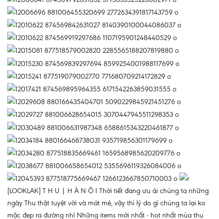
[LOOKLAK] T H U | H À N Ộ I Thời tiết đang ưu ái chúng ta những
ngày Thu thật tuyệt vời và mát mẻ, vậy thì lý do gì chúng ta lại ko
mặc đẹp ra đường nhỉ Những items mới nhất - hot nhất mùa thu