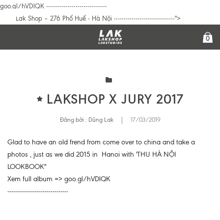
goo.gl/hVDlQK -------------------------------
Lak Shop – 276 Phố Huế - Hà Nội -------------------------------">
0
LAKSHOP X JURY 2017
Đăng bởi :
Dũng Lak
|
17/03/2019
Glad to have an old frend from come over to china and take a
photos , just as we did 2015 in Hanoi with 'THU HÀ NỘI
LOOKBOOK"
Xem full album => goo.gl/hVDlQK
-------------------------------