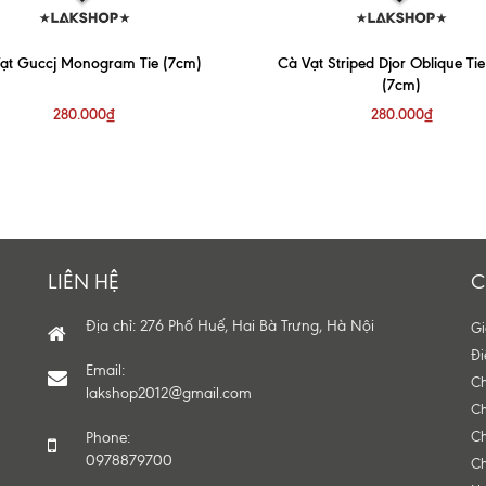
ạt Guccj Monogram Tie (7cm)
Cà Vạt Striped Djor Oblique Tie
(7cm)
280.000₫
280.000₫
LIÊN HỆ
C
Địa chỉ: 276 Phố Huế, Hai Bà Trưng, Hà Nội
Gi
Đi
Email:
Ch
lakshop2012@gmail.com
Ch
Phone:
Ch
0978879700
Ch