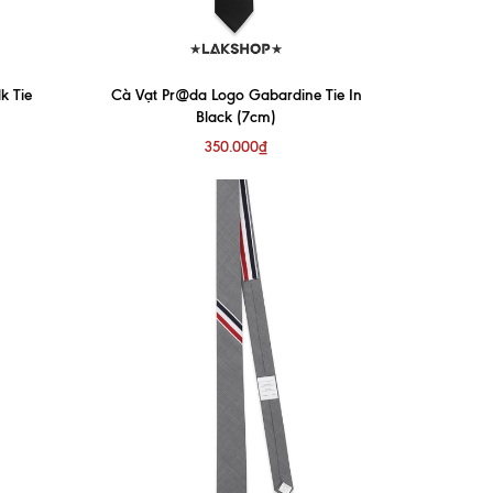
k Tie
Cà Vạt Pr@da Logo Gabardine Tie In
Black (7cm)
350.000₫