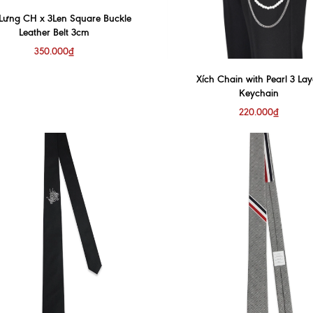
 Lưng CH x 3Len Square Buckle
Leather Belt 3cm
350.000₫
Xích Chain with Pearl 3 Lay
Keychain
220.000₫