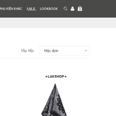
PHỤ KIỆN KHÁC
S͟A͟L͟E͟
LOOKBOOK
0
Sắp Xếp:
Mặc định