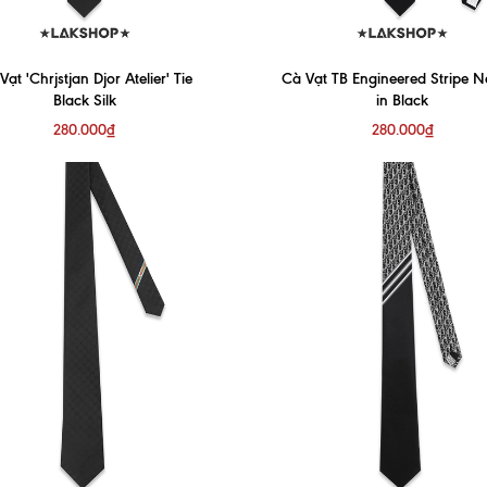
Vạt 'Chrjstjan Djor Atelier' Tie
Cà Vạt TB Engineered Stripe N
Black Silk
in Black
280.000₫
280.000₫