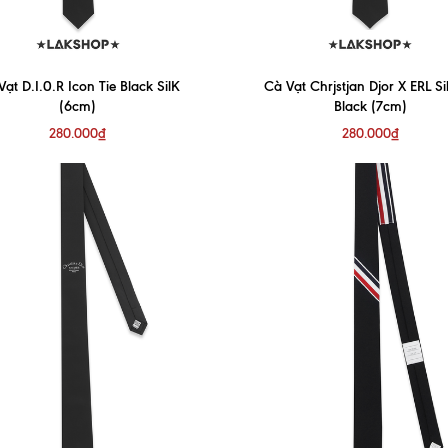
ạt D.I.0.R Icon Tie Black SilK
Cà Vạt Chrjstjan Djor X ERL Sil
(6cm)
Black (7cm)
280.000₫
280.000₫