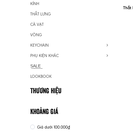
KÍNH
Thắt
THẮT LƯNG
CÀ VẠT
VÒNG
KEYCHAIN
PHỤ KIỆN KHÁC
S͟A͟L͟E͟
LOOKBOOK
Thương hiệu
Khoảng giá
Giá dưới 100.000₫