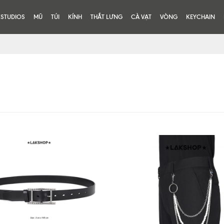
KSTUDIOS
MŨ
TÚI
KÍNH
THẮT LƯNG
CÀ VẠT
VÒNG
KEYCHAIN